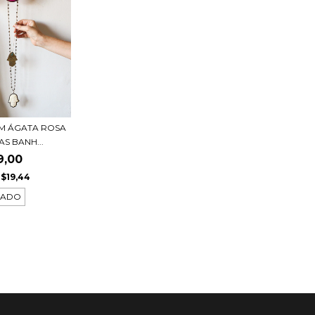
M ÁGATA ROSA
S BANH...
9,00
$19,44
TADO