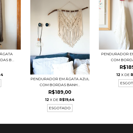
 ÁGATA
PENDURADOR E
AS B...
COM BORDA
0
R$18
44
12
X DE
R
PENDURADOR EM ÁGATA AZUL
ESGO
COM BORDAS BANH...
R$189,00
12
X DE
R$19,44
ESGOTADO