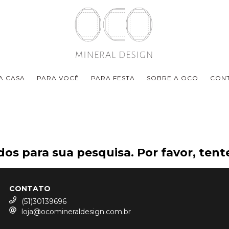
A CASA
PARA VOCÊ
PARA FESTA
SOBRE A OCO
CON
os para sua pesquisa. Por favor, tente
CONTATO
(51)30139696
loja@ocomineraldesign.com.br